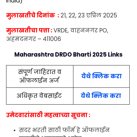
India)
मुलाखतीचे दिनांक :
21, 22, 23 एप्रिल 2025
मुलाखतीचा पत्ता :
VRDE, वाहननगर PO,
अहमदनगर – 411006
Maharashtra DRDO Bharti 2025 Links
संपूर्ण जाहिरात व
येथे क्लिक
करा
ऑफलाईन अर्ज
अधिकृत वेबसाईट
येथे क्लिक
क
रा
उमेदवारांसाठी महत्वाच्या सूचना :
सदर भरती साठी फॉर्म हे ऑफलाईन