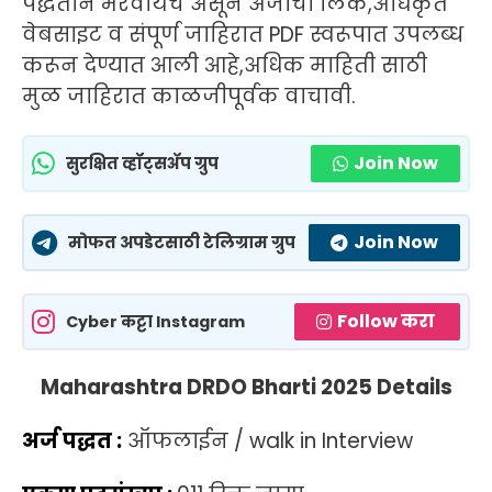
पद्धतीने भरवायचे असून अर्जाची लिंक,अधिकृत
वेबसाइट व संपूर्ण जाहिरात PDF स्वरूपात उपलब्ध
करून देण्यात आली आहे,अधिक माहिती साठी
मुळ जाहिरात काळजीपूर्वक वाचावी.
Join Now
सुरक्षित व्हॉट्सॲप ग्रुप
Join Now
मोफत अपडेटसाठी टेलिग्राम ग्रुप
Follow करा
Cyber कट्टा Instagram
Maharashtra DRDO Bharti 2025 Details
अर्ज पद्धत :
ऑफलाईन / walk in Interview