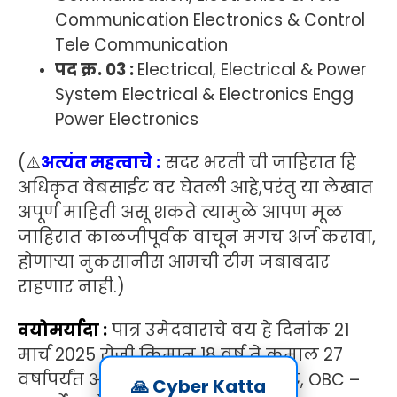
Communication Electronics & Control
Tele Communication
पद क्र. 03 :
Electrical, Electrical & Power
System Electrical & Electronics Engg
Power Electronics
(
⚠️
अत्यंत महत्वाचे :
सदर भरती ची जाहिरात हि
अधिकृत वेबसाईट वर घेतली आहे,परंतु या लेखात
अपूर्ण माहिती असू शकते त्यामुळे आपण मूळ
जाहिरात काळजीपूर्वक वाचून मगच अर्ज करावा,
होणाऱ्या नुकसानीस आमची टीम जबाबदार
राहणार नाही.)
वयोमर्यादा :
पात्र उमेदवाराचे वय हे दिनांक 21
मार्च 2025 रोजी किमान 18 वर्ष ते कमाल 27
वर्षापर्यंत असावे. (SC/ST – 05 वर्षे सूट, OBC –
🙏 Cyber Katta