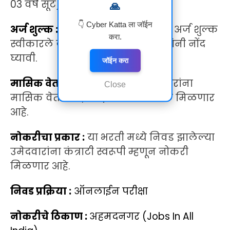
03 वर्षे सूट)
🙏
👇 Cyber Katta ला जॉईन
अर्ज शुल्क :
सदर भरती साठी कोणतेही अर्ज शुल्क
करा.
स्वीकारले जाणार नाही याची उमेदवारांनी नोंद
घ्यावी.
जॉईन करा
मासिक वेतन :
निवड झालेल्या उमेदवारांना
Close
मासिक वेतन 37,000/- रुपये मासिक मिळणार
आहे.
नोकरीचा प्रकार :
या भरती मध्ये निवड झालेल्या
उमेदवारांना कंत्राटी स्वरूपी म्हणून नोकरी
मिळणार आहे.
निवड प्रक्रिया :
ऑनलाईन परीक्षा
नोकरीचे ठिकाण :
अहमदनगर (Jobs In All