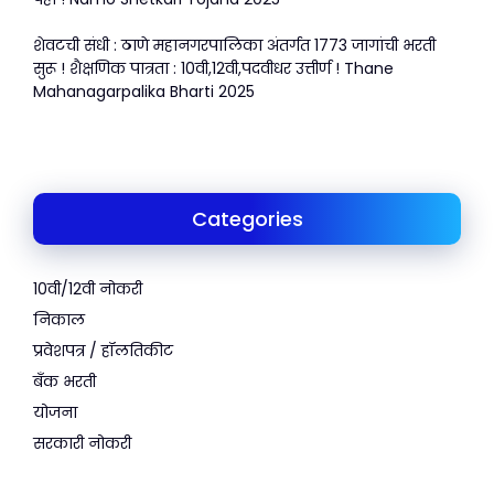
शेवटची संधी : ठाणे महानगरपालिका अंतर्गत 1773 जागांची भरती
सुरू ! शैक्षणिक पात्रता : 10वी,12वी,पदवीधर उत्तीर्ण ! Thane
Mahanagarpalika Bharti 2025
Categories
10वी/12वी नोकरी
निकाल
प्रवेशपत्र / हॉलतिकीट
बँक भरती
योजना
सरकारी नोकरी