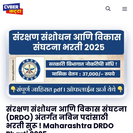
Skip
M
to
content
संरक्षण संशोधन आणि विकास संघटना
(DRDO) अंतर्गत नविन पदांसाठी
भरती सुरू ! Maharashtra DRDO