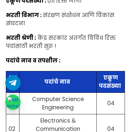
एकूण पदसंख्या :
011 रिक्त जागा
भरती विभाग
:
संरक्षण संशोधन आणि विकास
संघटना
भरती श्रेणी :
केंद्र सरकार अंतर्गत विविध रिक्त
पदांसाठी भरती सुरू !
पदांचे नाव व तपशील :
पद
एकूण
पदांचे नाव
क्र.
पदसंख्या
Computer Science
01
04
Engineering
Electronics &
02
Communication
04