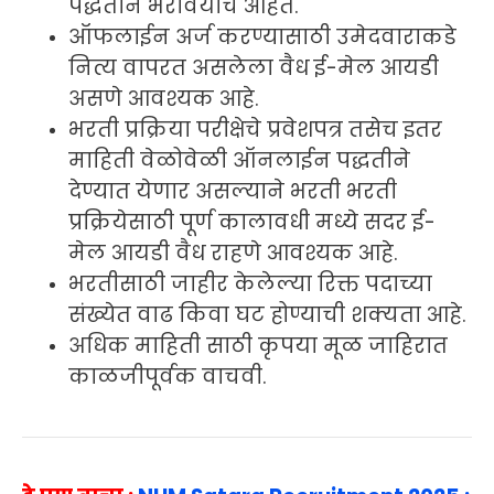
पद्धतीने भरावयाचे आहेत.
ऑफलाईन अर्ज करण्यासाठी उमेदवाराकडे
नित्य वापरत असलेला वैध ई-मेल आयडी
असणे आवश्यक आहे.
भरती प्रक्रिया परीक्षेचे प्रवेशपत्र तसेच इतर
माहिती वेळोवेळी ऑनलाईन पद्धतीने
देण्यात येणार असल्याने भरती भरती
प्रक्रियेसाठी पूर्ण कालावधी मध्ये सदर ई-
मेल आयडी वैध राहणे आवश्यक आहे.
भरतीसाठी जाहीर केलेल्या रिक्त पदाच्या
संख्येत वाढ किवा घट होण्याची शक्यता आहे.
अधिक माहिती साठी कृपया मूळ जाहिरात
काळजीपूर्वक वाचवी.