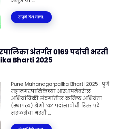
असून या …
संपूर्ण येथे वाचा..
गरपालिका अंतर्गत 0169 पदांची भरती
ika Bharti 2025
Pune Mahanagarpalika Bharti 2025 : पुणे
महानगरपालिकेच्या आस्थापनेवरील
अभियांत्रिकी संवर्गातील कनिष्ठ अभियंता
(स्थापत्य) श्रेणी ‘क’ पदांसाठीची रिक्त पदे
सरळसेवा भरती …