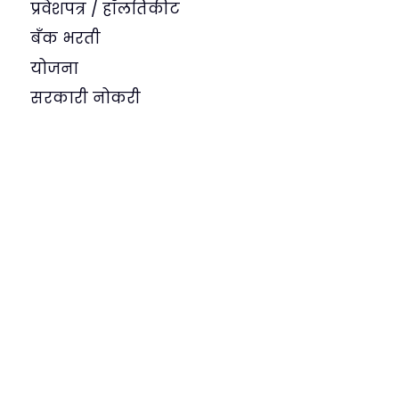
प्रवेशपत्र / हॉलतिकीट
बँक भरती
योजना
सरकारी नोकरी