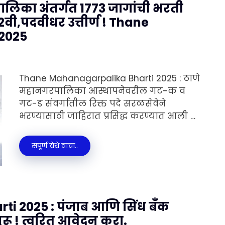
ालिका अंतर्गत 1773 जागांची भरती
,12वी,पदवीधर उत्तीर्ण ! Thane
2025
Thane Mahanagarpalika Bharti 2025 : ठाणे
महानगरपालिका आस्थापनेवरील गट-क व
गट-ड संवर्गातील रिक्त पदे सरळसेवेने
भरण्यासाठी जाहिरात प्रसिद्ध करण्यात आली …
संपूर्ण येथे वाचा..
ti 2025 : पंजाब आणि सिंध बँक
ुरू ! त्वरित आवेदन करा.