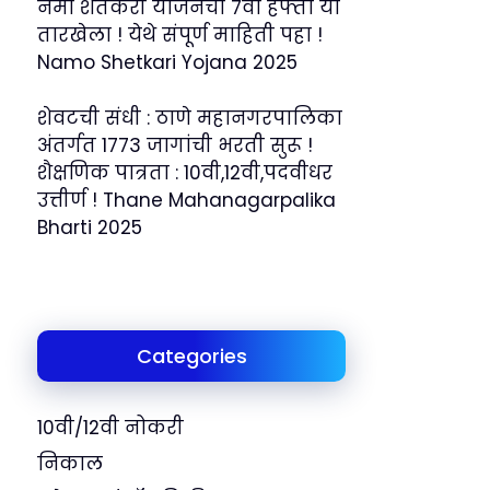
नमो शेतकरी योजनेचा 7वा हफ्ता या
तारखेला ! येथे संपूर्ण माहिती पहा !
Namo Shetkari Yojana 2025
शेवटची संधी : ठाणे महानगरपालिका
अंतर्गत 1773 जागांची भरती सुरू !
शैक्षणिक पात्रता : 10वी,12वी,पदवीधर
उत्तीर्ण ! Thane Mahanagarpalika
Bharti 2025
Categories
10वी/12वी नोकरी
निकाल