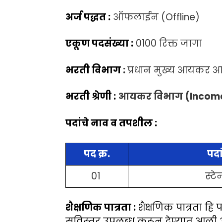
अर्ज पद्धत :
ऑफलाईन (Offline)
एकूण पदसंख्या :
0100 रिक्त जागा
भरती विभाग
:
प्रधान मुख्य आयकर 
भरती श्रेणी :
आयकर विभाग (Income
पदांचे नाव व तपशील :
पद क्र.
पदा
01
स्टे
शैक्षणिक पात्रता :
शैक्षणिक पात्रता हि
सविस्तर उपलब्ध करून देण्यात आली अस