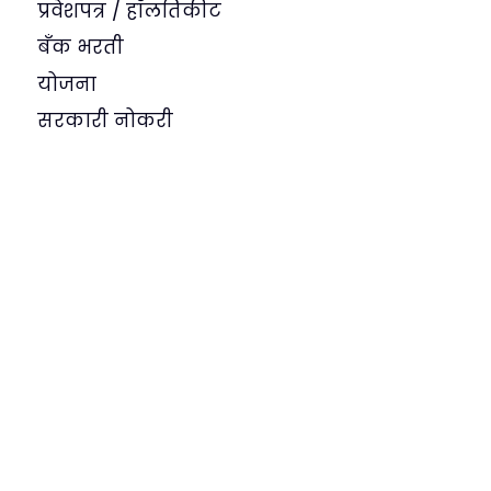
प्रवेशपत्र / हॉलतिकीट
बँक भरती
योजना
सरकारी नोकरी