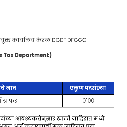
आयुक्त कार्यालय केरळ DGDF DFGGG
 Tax Department)
🙏 Cyber Katta 🙏
ंचे नाव
एकूण पदसंख्या
👇 Cyber Katta ला जॉईन करा.
नोग्राफर
0100
जॉईन करा
 पदांच्या आवश्यकतेनुसार खाली जाहिरात मध्ये
Close
ून अर्ज करण्यापूर्वी मूळ जाहिरात पहा.