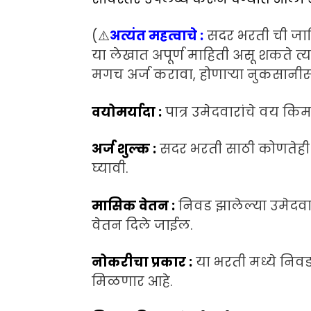
(
⚠️
अत्यंत महत्वाचे :
सदर भरती ची जाह
या लेखात अपूर्ण माहिती असू शकते त
मगच अर्ज करावा, होणाऱ्या नुकसान
वयोमर्यादा :
पात्र उमेदवारांचे वय किमा
अर्ज शुल्क :
सदर भरती साठी कोणतेही अ
घ्यावी.
मासिक वेतन :
निवड झालेल्या उमेदवार
वेतन दिले जाईल.
नोकरीचा प्रकार :
या भरती मध्ये निवड
मिळणार आहे.