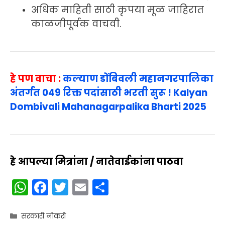
अधिक माहिती साठी कृपया मूळ जाहिरात
काळजीपूर्वक वाचवी.
हे पण वाचा :
कल्याण डोंबिवली महानगरपालिका
अंतर्गत 049 रिक्त पदांसाठी भरती सुरू ! Kalyan
Dombivali Mahanagarpalika Bharti 2025
हे आपल्या मित्रांना / नातेवाईकांना पाठवा
W
F
T
E
S
h
a
w
m
h
a
c
itt
ai
ar
Categories
सरकारी नोकरी