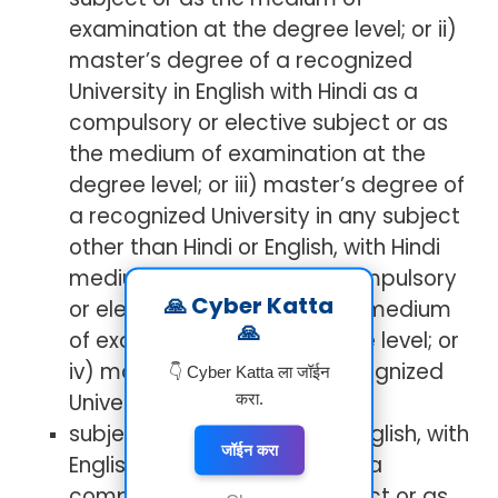
examination at the degree level; or ii)
master’s degree of a recognized
University in English with Hindi as a
compulsory or elective subject or as
the medium of examination at the
degree level; or iii) master’s degree of
a recognized University in any subject
other than Hindi or English, with Hindi
medium and English as a compulsory
🙏 Cyber Katta
or elective subject or as the medium
🙏
of examination at the degree level; or
iv) master’s degree of a recognized
👇 Cyber Katta ला जॉईन
University in any
करा.
subject other than Hindi or English, with
जॉईन करा
English medium and Hindi as a
compulsory or elective subject or as