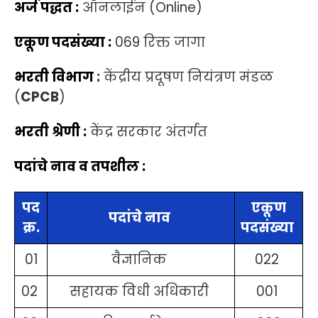
अर्ज पद्धत :
ऑनलाईन (Online)
एकूण पदसंख्या :
069 रिक्त जागा
भरती विभाग
:
केंद्रीय प्रदूषण नियंत्रण मंडळ
(
CPCB
)
भरती श्रेणी :
केंद्र सरकार अंतर्गत
पदांचे नाव व तपशील :
पद
एकूण
पदांचे नाव
क्र.
पदसंख्या
01
वैज्ञानिक
022
02
सहायक विधी अधिकारी
001