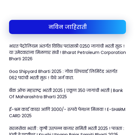
ts
e
er
l
e
A
b
p
o
नविन जाहिराती
p
o
k
भारत पेट्रोलियम अंतर्गत विविध पदांसाठी 0250 जागांची भरती सुरु !
या उमेदवारांना मिळणार संधी ! Bharat Petroleum Corporation
Bharti 2026
Goa Shipyard Bharti 2025 : गोवा शिपयार्ड लिमिटेड अंतर्गत
062 पदांची भरती सुरु ! येथे अर्ज करा.
बँक ऑफ महाराष्ट्र भरती 2025 | एकूण 350 जागांची भरती | Bank
Of Maharashtra Bharti 2025
ई-श्रम कार्ड काढा आणि 3000/- रुपये पेन्शन मिळवा ! E-SHARM
CARD 2025
सरळसेवा भरती : कृषी उत्त्पन्न बाजार समिती भरती 2025 ! पात्रता :
10वी ते पदवीधर ! Krushi Utpann Bajar Samiti Bharti 2025