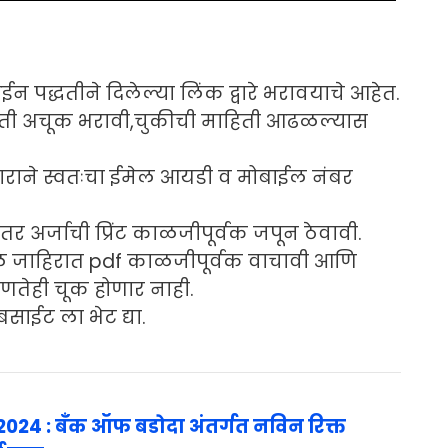
 पद्धतीने दिलेल्या लिंक द्वारे भरावयाचे आहेत.
िती अचूक भरावी,चुकीची माहिती आढळल्यास
ाने स्वतःचा ईमेल आयडी व मोबाईल नंबर
तर अर्जाची प्रिंट काळजीपूर्वक जपून ठेवावी.
ी मूळ जाहिरात pdf काळजीपूर्वक वाचावी आणि
तेही चूक होणार नाही.
ाईट ला भेट द्या.
024 : बँक ऑफ बडोदा अंतर्गत नविन रिक्त