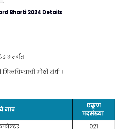
rd Bharti 2024 Details
ेड अंतर्गत
मिळविण्याची मोठी संधी !
🙏 Cyber Katta 🙏
एकूण
👇 Cyber Katta ला जॉईन करा.
ंचे नाव
पदसंख्या
जॉईन करा
फफोल्डर
021