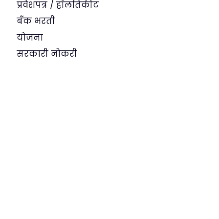
प्रवेशपत्र / हॉलतिकीट
बँक भरती
योजना
सरकारी नोकरी