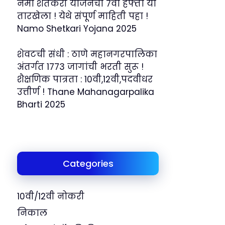
नमो शेतकरी योजनेचा 7वा हफ्ता या
तारखेला ! येथे संपूर्ण माहिती पहा !
Namo Shetkari Yojana 2025
शेवटची संधी : ठाणे महानगरपालिका
अंतर्गत 1773 जागांची भरती सुरू !
शैक्षणिक पात्रता : 10वी,12वी,पदवीधर
उत्तीर्ण ! Thane Mahanagarpalika
Bharti 2025
Categories
10वी/12वी नोकरी
निकाल