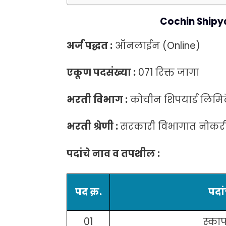
Cochin Shipya
अर्ज पद्धत :
ऑनलाईन (Online)
एकूण पदसंख्या :
071 रिक्त जागा
भरती विभाग :
कोचीन शिपयार्ड लिमिट
भरती श्रेणी :
सरकारी विभागात नोकरी 
पदांचे नाव व तपशील :
पद क्र.
पदा
01
स्का